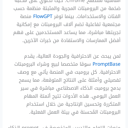
أساسية لمتصفح Chrome. حيث تحتوي على مكتبة
ضخمة من البرومبتات المجربة والمثبتة منظمة حسب
الفئات والاستخدامات. بينما توفر
FlowGPT
منصة
مجتمعية تفاعلية تضم آلاف البرومبتات مع إمكانية
تجربتها مباشرة، مما يساعد المستخدمين على فهم
أفضل الممارسات والاستفادة من خبرات الآخرين.
لمن يبحث عن الاحترافية والجودة العالية، يقدم
PromptBase
سوقا متخصصا لبيع وشراء البرومبتات
الاحترافية. كل برومبت في المنصة يأتي مع وصف
تفصيلي وأمثلة على النتائج المتوقعة، مما يسمح
بدمج برومبت الذكاء الاصطناعي مباشرة في سير
العمل اليومي. هذه الأدوات تتيح أتمتة المهام
المتكررة وتحسين الإنتاجية من خلال استخدام
البرومبتات المُحسنة في بيئة العمل الفعلية.
منصات التعلم والتدريب المتخصصة في prompt الذكاء