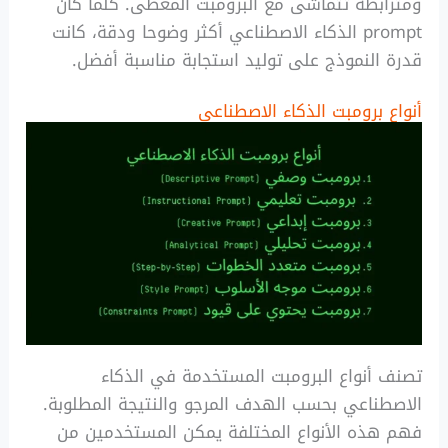
ومترابطة تتماشى مع البرومبت المعطى. كلما كان
prompt الذكاء الاصطناعي أكثر وضوحا ودقة، كانت
قدرة النموذج على توليد استجابة مناسبة أفضل.
أنواع برومبت الذكاء الاصطناعي
تصنف أنواع البرومبت المستخدمة في الذكاء
الاصطناعي بحسب الهدف المرجو والنتيجة المطلوبة.
فهم هذه الأنواع المختلفة يمكن المستخدمين من