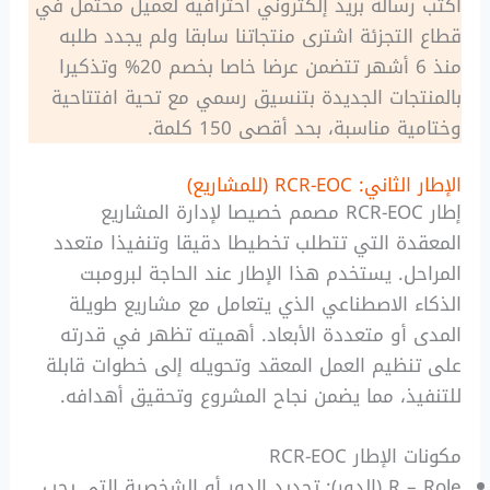
اكتب رسالة بريد إلكتروني احترافية لعميل محتمل في
قطاع التجزئة اشترى منتجاتنا سابقا ولم يجدد طلبه
منذ 6 أشهر تتضمن عرضا خاصا بخصم 20% وتذكيرا
بالمنتجات الجديدة بتنسيق رسمي مع تحية افتتاحية
وختامية مناسبة، بحد أقصى 150 كلمة.
الإطار الثاني: RCR-EOC (للمشاريع)
إطار RCR-EOC مصمم خصيصا لإدارة المشاريع
المعقدة التي تتطلب تخطيطا دقيقا وتنفيذا متعدد
المراحل. يستخدم هذا الإطار عند الحاجة لبرومبت
الذكاء الاصطناعي الذي يتعامل مع مشاريع طويلة
المدى أو متعددة الأبعاد. أهميته تظهر في قدرته
على تنظيم العمل المعقد وتحويله إلى خطوات قابلة
للتنفيذ، مما يضمن نجاح المشروع وتحقيق أهدافه.
مكونات الإطار RCR-EOC
R – Role (الدور): تحديد الدور أو الشخصية التي يجب