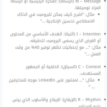
M – Message (الرسالة): الفكرة الرئيسية أو الرسالة
المراد توصيلها.
مثال: “اشرح كيف يمكن للبرومبت في الذكاء
الاصطناعي تحسين الإنتاجية …”
I – Intention (النية): الهدف الأساسي من المحتوى
أو الغرض الذي يسعى البرومبت لتحقيقه.
مثال: “… مع إحصائيات تظهر توفير 40% من وقت
العمل …”
C – Context (السياق): الخلفية أو الجمهور
المستهدف.
مثال: “… لمنشور على LinkedIn موجه للمحترفين
… “
R – Rhythm (الإيقاع): الإيقاع والأسلوب الذي يبنى
عليه المحتوى.