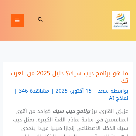
خطي
لى
البحث
لمحتوى
ما هو برنامج ديب سيك؟ دليل 2025 من العرب
تك
بواسطة
سعد
|
15 أكتوبر، 2025 | مشاهدة 346
|
نماذج AI
عزيزي القارئ، برز
برنامج ديب سيك
كواحد من أقوى
المنافسين في ساحة نماذج اللغة الكبيرة. يمثل ديب
سيك الذكاء الاصطناعي إنجازا صينيا فريدا يتحدى