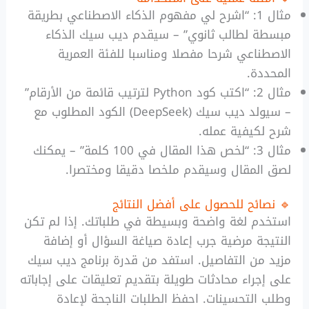
مثال 1: “اشرح لي مفهوم الذكاء الاصطناعي بطريقة
مبسطة لطالب ثانوي” – سيقدم ديب سيك الذكاء
الاصطناعي شرحا مفصلا ومناسبا للفئة العمرية
المحددة.
مثال 2: “اكتب كود Python لترتيب قائمة من الأرقام”
– سيولد ديب سيك (DeepSeek) الكود المطلوب مع
شرح لكيفية عمله.
مثال 3: “لخص هذا المقال في 100 كلمة” – يمكنك
لصق المقال وسيقدم ملخصا دقيقا ومختصرا.
🔹 نصائح للحصول على أفضل النتائج
استخدم لغة واضحة وبسيطة في طلباتك. إذا لم تكن
النتيجة مرضية جرب إعادة صياغة السؤال أو إضافة
مزيد من التفاصيل. استفد من قدرة برنامج ديب سيك
على إجراء محادثات طويلة بتقديم تعليقات على إجاباته
وطلب التحسينات. احفظ الطلبات الناجحة لإعادة