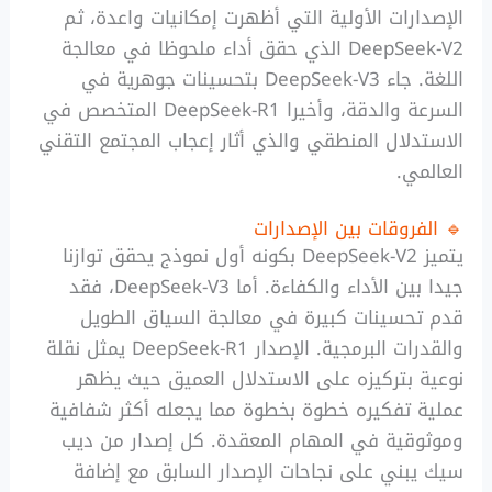
الإصدارات الأولية التي أظهرت إمكانيات واعدة، ثم
DeepSeek-V2 الذي حقق أداء ملحوظا في معالجة
اللغة. جاء DeepSeek-V3 بتحسينات جوهرية في
السرعة والدقة، وأخيرا DeepSeek-R1 المتخصص في
الاستدلال المنطقي والذي أثار إعجاب المجتمع التقني
العالمي.
🔹 الفروقات بين الإصدارات
يتميز DeepSeek-V2 بكونه أول نموذج يحقق توازنا
جيدا بين الأداء والكفاءة. أما DeepSeek-V3، فقد
قدم تحسينات كبيرة في معالجة السياق الطويل
والقدرات البرمجية. الإصدار DeepSeek-R1 يمثل نقلة
نوعية بتركيزه على الاستدلال العميق حيث يظهر
عملية تفكيره خطوة بخطوة مما يجعله أكثر شفافية
وموثوقية في المهام المعقدة. كل إصدار من ديب
سيك يبني على نجاحات الإصدار السابق مع إضافة