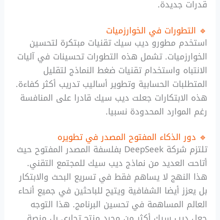
قدرات جديدة.
🔹 التطورات في الخوارزميات
استخدم مطورو ديب سيك تقنيات مبتكرة لتحسين
الخوارزميات. تشمل هذه التطورات تحسينات في آليات
الانتباه واستخدام تقنيات ضغط النماذج لتقليل
المتطلبات الحسابية وتطوير أساليب تدريب أكثر كفاءة.
هذه الابتكارات جعلت ديب سيك قادرا على المنافسة
رغم الموارد المحدودة نسبيا.
🔹 دور الذكاء المفتوح المصدر في تطويره
تلتزم شركة DeepSeek بفلسفة المصدر المفتوح حيث
أتاحت العديد من نماذج ديب سيك للمجتمع التقني.
هذا النهج لا يساهم فقط في تسريع البحث والابتكار
بل يعزز أيضا الشفافية ويتيح للباحثين في جميع أنحاء
العالم المساهمة في تحسين البرنامج. هذا التوجه
جعل ديب سيك أكثر من مجرد منتج تجاري بل منصة