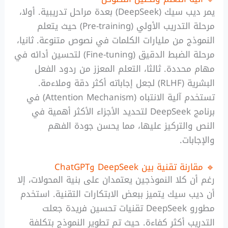
يمر ديب سيك (DeepSeek) بعدة مراحل تدريبية. أولا،
مرحلة التدريب الأولي (Pre-training) حيث يتعلم
النموذج من مليارات الكلمات في نصوص متنوعة. ثانيا،
مرحلة الضبط الدقيق (Fine-tuning) لتحسين أدائه في
مهام محددة. ثالثا، التعلم المعزز من ردود الفعل
البشرية (RLHF) لجعل إجاباته أكثر دقة وملاءمة.
تستخدم آلية الانتباه (Attention Mechanism) في
برنامج DeepSeek لتحديد الأجزاء الأكثر أهمية في
النص والتركيز عليها، مما يحسن جودة الفهم
والإجابات.
🔹 مقارنة تقنية بين DeepSeek وChatGPT
رغم أن كلا النموذجين يعتمدان على بنية المحولات، إلا
أن ديب سيك يتميز ببعض الابتكارات التقنية. استخدم
مطورو DeepSeek تقنيات تحسين فريدة جعلت
التدريب أكثر كفاءة. حيث تم تطوير النموذج بتكلفة