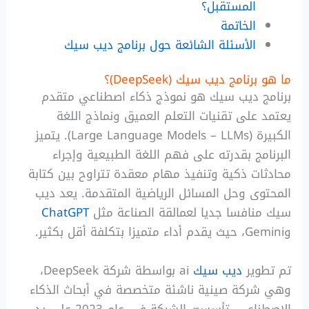
المستقبل؟
الخاتمة
الأسئلة الشائعة حول برنامج ديب سيك
ما هو برنامج ديب سيك (DeepSeek)؟
برنامج ديب سيك هو نموذج ذكاء اصطناعي متقدم
يعتمد على تقنيات التعلم العميق ونماذج اللغة
الكبيرة (Large Language Models – LLMs). يتميز
البرنامج بقدرته على فهم اللغة الطبيعية وإجراء
محادثات ذكية وتنفيذ مهام معقدة تتراوح بين كتابة
المحتوى وحل المسائل الرياضية المتقدمة. يعد ديب
سيك منافسا جديا لعمالقة الصناعة مثل
ChatGPT
وGemini، حيث يقدم أداء متميزا بتكلفة أقل بكثير.
تم تطوير
ديب سيك
ai بواسطة شركة DeepSeek،
وهي شركة صينية ناشئة متخصصة في أبحاث الذكاء
الاصطناعي. تأسست الشركة في عام 2023 على يد