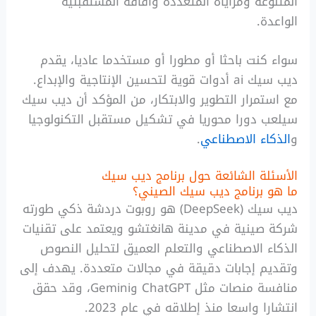
المتنوعة ومزاياه المتعددة وآفاقه المستقبلية
الواعدة.
سواء كنت باحثا أو مطورا أو مستخدما عاديا، يقدم
ديب سيك ai أدوات قوية لتحسين الإنتاجية والإبداع.
مع استمرار التطوير والابتكار، من المؤكد أن ديب سيك
سيلعب دورا محوريا في تشكيل مستقبل التكنولوجيا
و
الذكاء الاصطناعي
.
الأسئلة الشائعة حول برنامج ديب سيك
ما هو برنامج ديب سيك الصيني؟
ديب سيك (DeepSeek) هو روبوت دردشة ذكي طورته
شركة صينية في مدينة هانغتشو ويعتمد على تقنيات
الذكاء الاصطناعي والتعلم العميق لتحليل النصوص
وتقديم إجابات دقيقة في مجالات متعددة. يهدف إلى
منافسة منصات مثل ChatGPT وGemini، وقد حقق
انتشارا واسعا منذ إطلاقه في عام 2023.