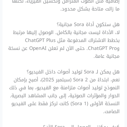
إضافية مثل الصوت المتزامن وتحسين الفيزياء، لكنها
ما زالت متاحة بشكل محدود.
هل ستكون أداة Sora مجانية؟
لا، الأداة ليست مجانية بالكامل. الوصول إليها مرتبط
بخطط الاشتراك المدفوعة مثل ChatGPT Plus
وChatGPT Pro. حتى الآن لم تعلن OpenAI عن نسخة
مجانية عامة.
هل يمكن لـ Sora توليد أصوات داخل الفيديو؟
نعم، ابتداءً من Sora 2 (سبتمبر 2025)، أصبح بإمكان
النموذج توليد أصوات متزامنة مع الفيديو، بما في ذلك
الحوار والمؤثرات الصوتية، إلى جانب المشاهد البصرية.
النسخة الأولى (Sora 1) كانت تركز فقط على الفيديو
الصامت.