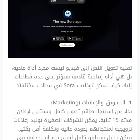
تقنية تحويل النص إلى فيديو ليست مجرد أداة عادية،
بل هي أداة إنتاجية قادمة ستؤثر على عدة قطاعات.
إليك كيف يمكن توظيف Sora في مجالات مختلفة:
1. التسويق والإعلانات (Marketing)
بدلا من استئجار طاقم تصوير كامل وممثلين لإعلان
مدته 15 ثانية، يمكن للشركات الصغيرة توليد إعلانات
ترويجية لمنتجاتهم بجودة عالية وتكلفة أقل بكثير.
يمكن تخيل سيناريو كامل لمنتج يتم استخدامه في