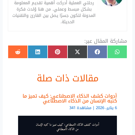
رحلتي العملية أدركت أهمية تقديم المعلومة
بشكل مبسط وعملي. من هنا وُلدت فكرة
المدونة لتكون جسرًا يصل بين القارئ والتقنيات
الحديثة.
مشاركة المقال عبر:
SHARE
SHARE
SHARE
SHARE
SHARE
SHARE
ON
ON
ON
ON
ON
ON
REDDIT
LINKEDIN
PINTEREST
FACEBOOK
X
WHATSAPP
(TWITTER)
مقالات ذات صلة
أدوات كشف الذكاء الاصطناعي: كيف تميز ما
كتبه الإنسان من الذكاء الاصطناعي
6 يناير، 2026 | مشاهدة 341