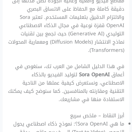
مقاطع فيديو واقعية وعالية الجودة تصل مدتها إلى
دقيقة كاملة مع الحفاظ على الاتساق البصري
والالتزام الدقيق بتعليمات المستخدم. تعتبر Sora
OpenAI قفزة نوعية في مجال الذكاء الاصطناعي
التوليدي (Generative AI) حيث تجمع بين تقنيات
نماذج الانتشار (Diffusion Models) ومعمارية المحولات
(Transformers).
في هذا الدليل الشامل من العرب تك، سنغوص في
أعماق
Sora OpenAI
لتوليد الفيديو بالذكاء
الاصطناعي، ونستعرض كيفية عملها من الناحية
التقنية ومقارنته بالمنافسين. كما سنوضح كيف يمكنك
الاستفادة منها في مشاريعك.
أبرز النقاط – ملخص سريع
ما هي Sora OpenAI؟: نموذج ذكاء اصطناعي يحول
النصوص (Text-to-Video) إلى فيديو واقعي بدقة