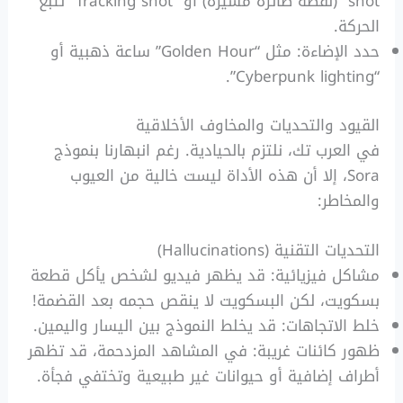
shot” (لقطة طائرة مسيرة) أو “Tracking shot” تتبع
الحركة.
حدد الإضاءة: مثل “Golden Hour” ساعة ذهبية أو
“Cyberpunk lighting”.
القيود والتحديات والمخاوف الأخلاقية
في العرب تك، نلتزم بالحيادية. رغم انبهارنا بنموذج
Sora، إلا أن هذه الأداة ليست خالية من العيوب
والمخاطر:
التحديات التقنية (Hallucinations)
مشاكل فيزيائية: قد يظهر فيديو لشخص يأكل قطعة
بسكويت، لكن البسكويت لا ينقص حجمه بعد القضمة!
خلط الاتجاهات: قد يخلط النموذج بين اليسار واليمين.
ظهور كائنات غريبة: في المشاهد المزدحمة، قد تظهر
أطراف إضافية أو حيوانات غير طبيعية وتختفي فجأة.