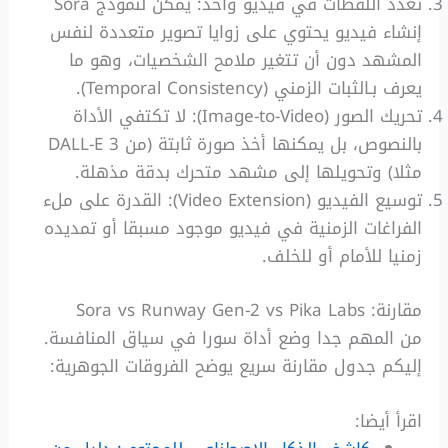
تعدد اللقطات في فيديو واحد: يمكن لنموذج Sora
إنشاء فيديو يحتوي على زوايا تصوير متعددة لنفس
المشهد دون أن تتغير ملامح الشخصيات، وهو ما
يعرف بـالثبات الزمني (Temporal Consistency).
تحريك الصور (Image-to-Video): لا تكتفي الأداة
بالنصوص، بل يمكنها أخذ صورة ثابتة (من DALL-E 3
مثلا) وتحويلها إلى مشهد متحرك بدقة مذهلة.
توسيع الفيديو (Video Extension): القدرة على ملء
الفراغات الزمنية في فيديو موجود مسبقا أو تمديده
زمنيا للأمام أو للخلف.
مقارنة: Sora vs Runway Gen-2 vs Pika Labs
من المهم جدا وضع أداة سورا في سياق المنافسة.
إليكم جدول مقارنة سريع يوضح الفروقات الجوهرية:
اقرأ أيضا: