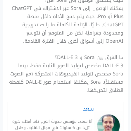
كيف يمكنني الوصول إلى Sora الآن؟
يمكنك الوصول إلى Sora عبر الاشتراك في ChatGPT
Plus أو Pro، حيث يتم دمج الأداة داخل منصة
ChatGPT. حاليًا، الإتاحة الكاملة ما زالت تدريجية
ومحدودة جغرافيًا، لكن من المتوقع أن تتوسع
OpenAI إلى أسواق أخرى خلال الفترة القادمة.
ما الفرق بين Sora و DALL-E 3؟
DALL-E 3 مخصص لتوليد الصور الثابتة فقط، بينما
Sora مخصص لتوليد الفيديوهات المتحركة (مع الصوت
مستقبلاً). Sora يمكنها استخدام صور DALL-E كنقطة
انطلاق لتحريكها.
سعد
أنا سعد، مؤسس مدونة العرب تك. أمتلك خبرة
تزيد عن 6 سنوات في مجال التقنية، وخلال