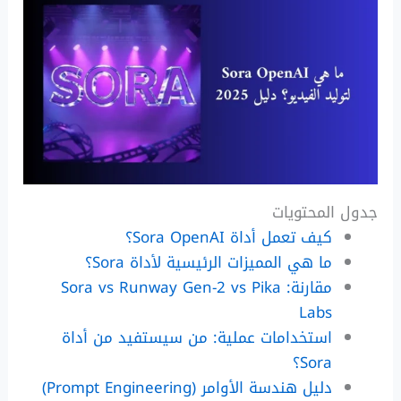
جدول المحتويات
كيف تعمل أداة Sora OpenAI؟
ما هي المميزات الرئيسية لأداة Sora؟
مقارنة: Sora vs Runway Gen-2 vs Pika
Labs
استخدامات عملية: من سيستفيد من أداة
Sora؟
دليل هندسة الأوامر (Prompt Engineering)