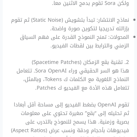
ولكن Sora تقوم بدمج الاثنين معا.
نماذج الانتشار: تبدأ بتشويش (Static Noise) ثم تقوم
بإزالته تدريجيا لتكوين صورة واضحة.
المحولات: تمنح النموذج القدرة على فهم السياق
الزمني والترابط بين لقطات الفيديو.
2. تقنية بقع الزمكان (Spacetime Patches)
هذا هو السر الحقيقي وراء Sora OpenAI. تتعامل
النماذج اللغوية مع الكلمات ك Tokens، وبالمثل،
تتعامل هذه الأدة مع الفيديو ك Patches.
تقوم OpenAI بضغط الفيديو إلى مساحة أقل أبعادا
ثم تحليله إلى “بقع” صغيرة تحتوي على معلومات
بصرية وزمنية. هذا يسمح للنموذج بالتدرب على
فيديوهات بأحجام ودقة ونسب عرض (Aspect Ratios)