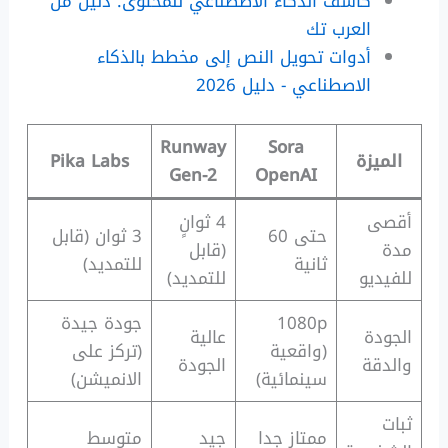
كاشف الذكاء الاصطناعي للمحتوى: دليل من
العرب تك
أدوات تحويل النص إلى مخطط بالذكاء
الاصطناعي - دليل 2026
Runway
Sora
الميزة
Pika Labs
Gen-2
OpenAI
أقصى
4 ثوانٍ
حتى 60
3 ثوان (قابل
مدة
(قابل
ثانية
للتمديد)
للفيديو
للتمديد)
1080p
جودة جيدة
الجودة
عالية
(واقعية
(تركز على
والدقة
الجودة
سينمائية)
الانميشن)
ثبات
ممتاز جدا
جيد
متوسط