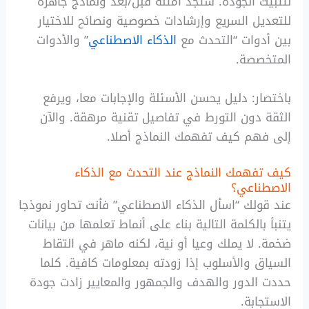
لتثبيت الجودة. ستجد أمثلة قبل/بعد ونماذج جاهزة
للتعديل السريع وإرشادات خصوصية ونصائح للاختيار
بين أدوات “التحدث مع
الذكاء الاصطناعي
” والأدوات
المتخصصة.
باختصار: دليل يحسن الأسئلة والإجابات معا، ويرفع
الثقة دون التورط في تفاصيل تقنية مرهقة. والآن
إلى فهم كيف تفهمك النماذج أصلا.
كيف تفهمك النماذج عند التحدث مع الذكاء
الاصطناعي؟
عند قولك “اسأل الذكاء الاصطناعي” فأنت تحاور نموذجا
يتنبأ بالكلمة التالية بناء على أنماط تعلمها من بيانات
ضخمة. لا يملك وعيا أو نية، لكنه ماهر في التقاط
السياق والأسلوب إذا زودته بمعلومات كافية. كلما
حددت الدور والهدف والجمهور والمعايير زادت جودة
الاستجابة.