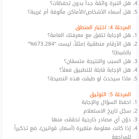
هل النبرة واثقة جداً بدون تحفظات؟
هل أسماء الأشخاص/الأماكن مألوفة أم غريبة؟
المرحلة 4: اختبار المنطق
هل الإجابة تتفق مع معرفتك العامة؟
هل الأرقام منطقية (مثلاً، ليست “673.284%”
بالضبط)؟
هل السبب والنتيجة متسقان؟
هل الإجابة قابلة للتطبيق فعلاً؟
ماذا سيحدث لو طبقت هذه النصيحة؟
المرحلة 5: التوثيق
احفظ السؤال والإجابة
سجّل تاريخ الاستعلام
دوّن أي مصادر خارجية تحققت منها
إذا كانت معلومة متغيرة (أسعار، قوانين)، ضع تذكيراً
للمراجعة