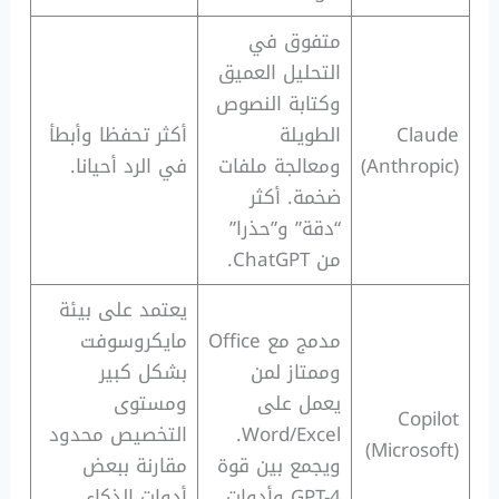
متفوق في
التحليل العميق
وكتابة النصوص
Claude
الطويلة
أكثر تحفظا وأبطأ
(Anthropic)
ومعالجة ملفات
في الرد أحيانا.
ضخمة. أكثر
“دقة” و”حذرا”
من ChatGPT.
يعتمد على بيئة
مدمج مع Office
مايكروسوفت
وممتاز لمن
بشكل كبير
يعمل على
ومستوى
Copilot
Word/Excel.
التخصيص محدود
(Microsoft)
ويجمع بين قوة
مقارنة ببعض
GPT-4 وأدوات
أدوات الذكاء