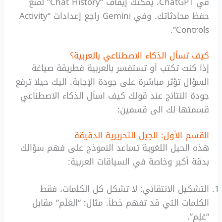
في ChatGPT، يمكنك إيقاف “Chat History” لمنع
حفظ محادثاتك. وفي Gemini راجع إعدادات “Activity
Controls”.
كيف تسأل الذكاء الاصطناعي بالعربية؟
إذا كنت تكتب أو تستفسر بالعربية فطريقة صياغة
السؤال تؤثر مباشرة على جودة الإجابة. اليك حيلا ترفع
جودة النتائج عند قولك كيف اسأل الذكاء الاصطناعي
قسمتها لك الى قسمين:
القسم الأول: الحِيل التحريرية الدقيقة
هذه الحيل اللغوية تساعد النموذج على فهم سؤالك
بدقة أكبر وخاصة في السياقات العربية:
التشكيل الانتقائي: لا تشكل كل الكلمات، فقط
الكلمات التي قد تفهم خطأ. مثال: “العَلَم” مقابل
“عَلِم”.