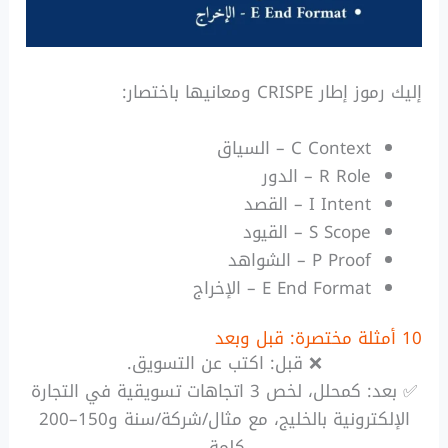
إليك رموز إطار CRISPE ومعانيها باختصار:
C Context – السياق
R Role – الدور
I Intent – القصد
S Scope – القيود
P Proof – الشواهد
E End Format – الإخراج
10 أمثلة مختصرة: قبل وبعد
❌ قبل: اكتب عن التسويق.
✅ بعد: كمحلل، لخص 3 اتجاهات تسويقية في التجارة
الإلكترونية بالخليج، مع مثال/شركة/سنة و150–200
كلمة.