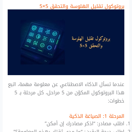
بروتوكول تقليل الهلوسة والتحقق 5×5
عندما تسأل الذكاء الاصطناعي عن معلومة مهمة، اتبع
هذا البروتوكول المكوّن من 5 مراحل، كل مرحلة بـ 5
خطوات:
المرحلة 1: الصياغة الذكية
اطلب مصادر: “اذكر مصادرك إن أمكن”
اطلب درجة اليقين: “ما مدى ثقتك بهذه المعلومة؟”