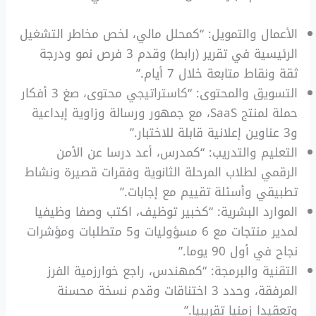
الأعمال والتمويل: “كمحلل مالي، لخص مخاطر التشغيل
الرئيسية في تقرير (رابط) وقدم 3 فرص نمو ودرجة
ثقة ونقاط متابعة خلال 7 أيام.”
التسويق والمحتوى: “كاستراتيجي محتوى، صغ 3 أفكار
حملة لمنتج SaaS، مع جمهور ورسالة وزاوية إبداعية
و3 عناوين إعلانية قابلة للاختبار.”
التعليم والتدريب: “كمدرس، أعد درسا عن الأمن
الرقمي لطلاب المرحلة الثانوية وفقرات قصيرة ونشاط
تطبيقي وأسئلة تقييم مع إجابات.”
الموارد البشرية: “كخبير توظيف، اكتب وصفا وظيفيا
لمدير منتجات مع 6 مسؤوليات و5 متطلبات ومؤشرات
نجاح في أول 90 يوما.”
التقنية والبرمجة: “كمهندس، راجع خوارزمية الفرز
المرفقة، وحدد 3 اختناقات وقدم نسخة محسنة
وتعقيدا زمنيا تقريبيا.”