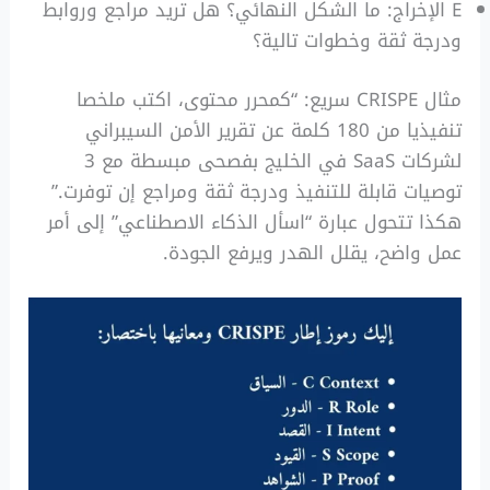
E الإخراج: ما الشكل النهائي؟ هل تريد مراجع وروابط
ودرجة ثقة وخطوات تالية؟
مثال CRISPE سريع: “كمحرر محتوى، اكتب ملخصا
تنفيذيا من 180 كلمة عن تقرير الأمن السيبراني
لشركات SaaS في الخليج بفصحى مبسطة مع 3
توصيات قابلة للتنفيذ ودرجة ثقة ومراجع إن توفرت.”
هكذا تتحول عبارة “اسأل الذكاء الاصطناعي” إلى أمر
عمل واضح، يقلل الهدر ويرفع الجودة.