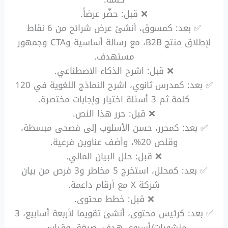
❌ قبل: حضّر عرضاً.
✅ بعد: كمسوق، أنشئ عرض شرائح من 6 نقاط
لإطلاق منتج B2B، مع رسالة أساسية وCTA وجمهور
مستهدف.
❌ قبل: اشرح الذكاء الاصطناعي.
✅ بعد: كمدرس ثانوي، اشرح النماذج اللغوية في 120
كلمة ثم 3 أسئلة اختيار وإجابات مختصرة.
❌ قبل: حرر هذا النص.
✅ بعد: كمحرر، حسن الأسلوب إلى فصحى مبسطة،
وقلص 20%، وأضف عناوين فرعية.
❌ قبل: حلل البيان المالي.
✅ بعد: كمحلل، استخرج 5 مخاطر و3 فرص من بيان
شركة X مع أرقام داعمة.
❌ قبل: خطط محتوى.
✅ بعد: كرئيس محتوى، أنشئ تقويما لأربعة أسابيع، 3
منشورات/أسبوع، هدف، صيغة، وقياس.