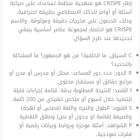
إطار CRISPE هو منهجية منظمة تساعدك على صياغة
أسئلة أو أوامر للذكاء الاصطناعي بطريقة احترافية.
وذلك، للحصول على مخرجات دقيقة وموثوقة. والاسم
CRISPE هو اختصار لمجموعة عناصر أساسية ينبغي
تحديدها عند طرح السؤال:
C السياق: ما الخلفية؟ من هو الجمهور؟ ما المشكلة
بالتحديد؟
R الدور: حدد دور المساعد: محلل أو مدرس أو محرر أو
مراجع حقائق أو مستشار محتوى.
I القصد: النتيجة المطلوبة بدقة: قائمة إجراءات قابلة
للتنفيذ خلال أسبوع أو ملخص تنفيذي من 200 كلمة.
S القيود: الطول والنبرة واللغة (فصحى أو لهجة)
والصيغة (قائمة او جدول أو نص) ونطاق التغطية.
P الشواهد: أمثلة موجزة وروابط وبيانات رقمية أو
فقرات نموذجية.