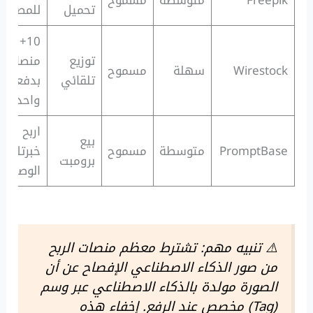
Freepik
متوسطة
مسموح
تحميل
للمصممي
10+
توزيع
منصات
Wirestock
سهلة
مسموح
تلقائي
بدفعة
واحدة
اربح من
بيع
PromptBase
متوسطة
مسموح
خبرتك ف
برومبت
الوصف
⚠️ تنبيه مهم: تشترط معظم منصات الربح
من صور الذكاء الاصطناعي الإفصاح عن أن
الصورة مولدة بالذكاء الاصطناعي عبر وسم
(Tag) مخصص عند الرفع. إخفاء هذه