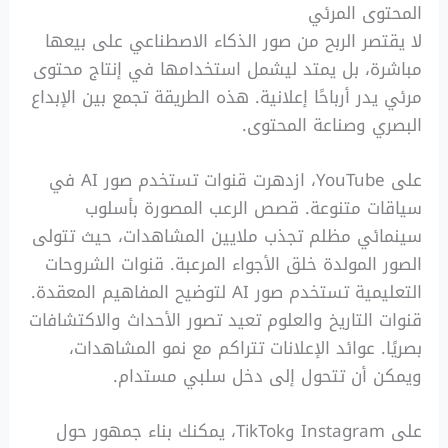
المحتوى المرئي
لا يقتصر الربح من صور الذكاء الاصطناعي على بيعها
مباشرة، بل يمتد ليشمل استخدامها في إنتاج محتوى
مرئي يدر أرباحًا إعلانية. هذه الطريقة تجمع بين الإبداع
البصري وصناعة المحتوى.
على YouTube، ازدهرت قنوات تستخدم صور AI في
سياقات متنوعة. قصص الرعب المصورة بأسلوب
سينمائي مظلم تجذب ملايين المشاهدات، حيث تتولى
الصور المولدة خلق الأجواء المرعبة. قنوات الشروحات
التعليمية تستخدم صور AI لتوضيح المفاهيم المعقدة.
قنوات التاريخ والعلوم تعيد تصور الأحداث والاكتشافات
بصريًا. عوائد الإعلانات تتراكم مع نمو المشاهدات،
ويمكن أن تتحول إلى دخل سلبي مستدام.
على Instagram وTikTok، يمكنك بناء جمهور حول