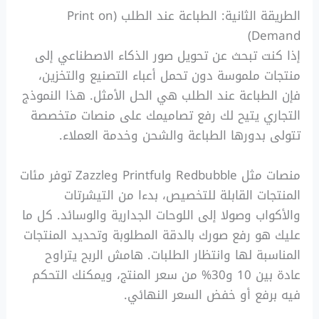
الطريقة الثانية: الطباعة عند الطلب (Print on
Demand)
إذا كنت تبحث عن تحويل صور الذكاء الاصطناعي إلى
منتجات ملموسة دون تحمل أعباء التصنيع والتخزين،
فإن الطباعة عند الطلب هي الحل الأمثل. هذا النموذج
التجاري يتيح لك رفع تصاميمك على منصات متخصصة
تتولى بدورها الطباعة والشحن وخدمة العملاء.
منصات مثل Redbubble وPrintful وZazzle توفر مئات
المنتجات القابلة للتخصيص، بدءا من التيشرتات
والأكواب وصولا إلى اللوحات الجدارية والوسائد. كل ما
عليك هو رفع صورك بالدقة المطلوبة وتحديد المنتجات
المناسبة لها وانتظار الطلبات. هامش الربح يتراوح
عادة بين 10 و30% من سعر المنتج، ويمكنك التحكم
فيه برفع أو خفض السعر النهائي.