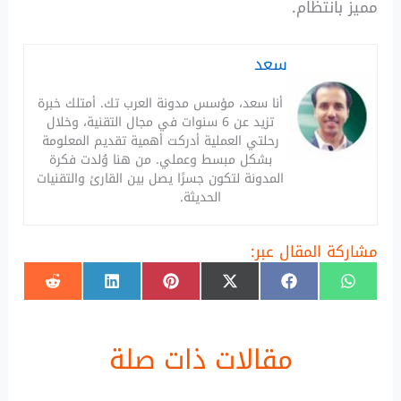
مميز بانتظام.
سعد
أنا سعد، مؤسس مدونة العرب تك. أمتلك خبرة
تزيد عن 6 سنوات في مجال التقنية، وخلال
رحلتي العملية أدركت أهمية تقديم المعلومة
بشكل مبسط وعملي. من هنا وُلدت فكرة
المدونة لتكون جسرًا يصل بين القارئ والتقنيات
الحديثة.
مشاركة المقال عبر:
SHARE
SHARE
SHARE
SHARE
SHARE
SHARE
ON
ON
ON
ON
ON
ON
REDDIT
LINKEDIN
PINTEREST
FACEBOOK
X
WHATSAPP
(TWITTER)
مقالات ذات صلة