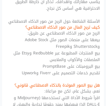
يناسب مهاراتك وأهدافك. تذكر أن خارطة الطريق
الاحترافية هي أساس كل نجاح.
الأسئلة الشائعة حول الربح من صور الذكاء الاصطناعي
كيف تربح المال من صور الذكاء الاصطناعي؟
الربح من صور الذكاء الاصطناعي عن طريق:
بيعها على منصات الصور مثل Adobe Stock
وShutterstock وFreepik
بيع المنتجات المطبوعة عبر Redbubble وEtsy مثل
الملصقات والأكواب والملابس
بيع البرومبتات على PromptBase
تقديم خدمات التصميم على Fiverr وUpwork
هل بيع الصور المولدة بالذكاء الاصطناعي قانوني؟
نعم، بشكل عام، لكن مع مراعاة:
اقرأ شروط الأداة التي تستخدمها (Midjourney و
DALL-E إلخ) فبعضها يمنح حقوقا تجارية والبعض لا