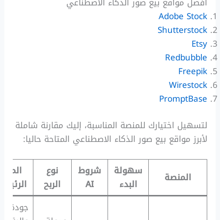
أفضل مواقع بيع صور الذكاء الاصطناعي
Adobe Stock
Shutterstock
Etsy
Redbubble
Freepik
Wirestock
PromptBase
لتسهيل اختيارك للمنصة المناسبة، إليك مقارنة شاملة
لأبرز مواقع بيع صور الذكاء الاصطناعي المتاحة حاليا:
سهولة
شروط
نوع
الميزة
المنصة
البدء
AI
الربح
الرئيسي
جودة