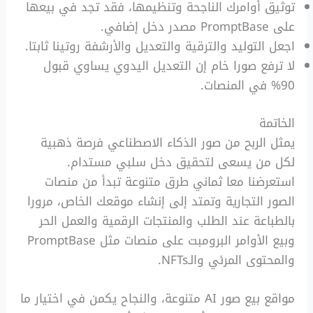
توثيق أوامرك الناجحة وتنظيمها، فقد تجد في بيعها
على PromptBase مصدر دخل إضافي.
اجعل التوليد والترقية والتعديل والأرشفة روتينا ثابتا.
لا ترفع صورا خام إن التعديل اليدوي يساوي قبول
90% في المنصات.
الخاتمة
يمثل الربح من صور الذكاء الاصطناعي فرصة ذهبية
لكل من يسعى لتحقيق دخل سلبي مستدام.
استعرضنا معا ثماني طرق متنوعة تبدأ من منصات
الصور التجارية وتمتد إلى إنشاء موقعك الخاص، مرورا
بالطباعة عند الطلب والمنتجات الرقمية والعمل الحر
وبيع الأوامر البرومبت على منصات مثل PromptBase
والمحتوى المرئي والـNFTs.
مواقع بيع صور AI متنوعة، والنجاح يكمن في اختيار ما