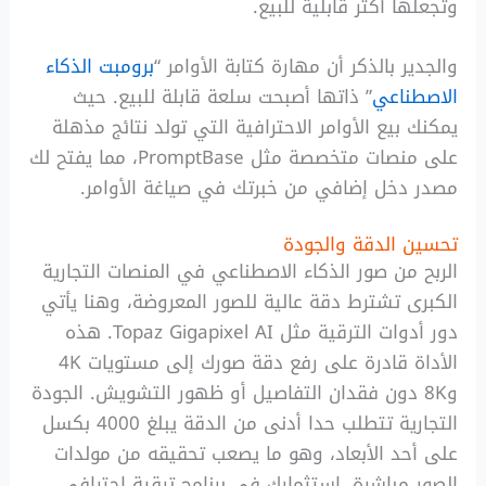
وتجعلها أكثر قابلية للبيع.
والجدير بالذكر أن مهارة كتابة الأوامر “
برومبت الذكاء
الاصطناعي
” ذاتها أصبحت سلعة قابلة للبيع. حيث
يمكنك بيع الأوامر الاحترافية التي تولد نتائج مذهلة
على منصات متخصصة مثل PromptBase، مما يفتح لك
مصدر دخل إضافي من خبرتك في صياغة الأوامر.
تحسين الدقة والجودة
الربح من صور الذكاء الاصطناعي في المنصات التجارية
الكبرى تشترط دقة عالية للصور المعروضة، وهنا يأتي
دور أدوات الترقية مثل Topaz Gigapixel AI. هذه
الأداة قادرة على رفع دقة صورك إلى مستويات 4K
و8K دون فقدان التفاصيل أو ظهور التشويش. الجودة
التجارية تتطلب حدا أدنى من الدقة يبلغ 4000 بكسل
على أحد الأبعاد، وهو ما يصعب تحقيقه من مولدات
الصور مباشرة. استثمارك في برنامج ترقية احترافي