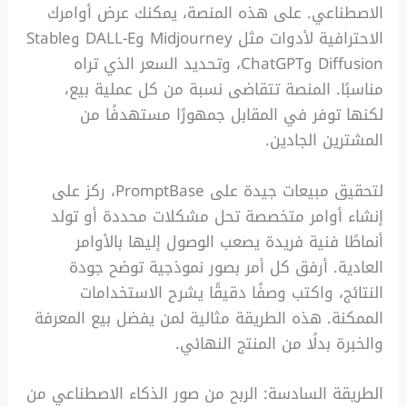
الاصطناعي. على هذه المنصة، يمكنك عرض أوامرك
الاحترافية لأدوات مثل Midjourney وDALL-E وStable
Diffusion وChatGPT، وتحديد السعر الذي تراه
مناسبًا. المنصة تتقاضى نسبة من كل عملية بيع،
لكنها توفر في المقابل جمهورًا مستهدفًا من
المشترين الجادين.
لتحقيق مبيعات جيدة على PromptBase، ركز على
إنشاء أوامر متخصصة تحل مشكلات محددة أو تولد
أنماطًا فنية فريدة يصعب الوصول إليها بالأوامر
العادية. أرفق كل أمر بصور نموذجية توضح جودة
النتائج، واكتب وصفًا دقيقًا يشرح الاستخدامات
الممكنة. هذه الطريقة مثالية لمن يفضل بيع المعرفة
والخبرة بدلًا من المنتج النهائي.
الطريقة السادسة: الربح من صور الذكاء الاصطناعي من