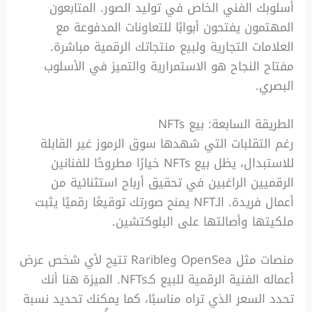
أسلوبك الفني الخاص في توليد الصور. المتابعون
المهتمون يفتحون أبوابًا للتعاونات المدفوعة مع
العلامات التجارية ولبيع منتجاتك الرقمية مباشرة.
مفتاح النجاح هو الاستمرارية والتميز في الأسلوب
البصري.
الطريقة السابعة: بيع NFTs
رغم التقلبات التي شهدها سوق الرموز غير القابلة
للاستبدال، يظل بيع NFTs خيارًا مطروحًا للفنانين
الرقميين الراغبين في تحقيق أرباح استثنائية من
أعمال فريدة. الـNFT يمنح صورتك توقيعًا رقميًا يثبت
ملكيتها وأصالتها على البلوكتشين.
منصات مثل OpenSea وRarible تتيح لأي شخص عرض
أعماله الفنية الرقمية للبيع كـNFTs. الميزة هنا أنك
تحدد السعر الذي تراه مناسبًا، كما يمكنك تحديد نسبة