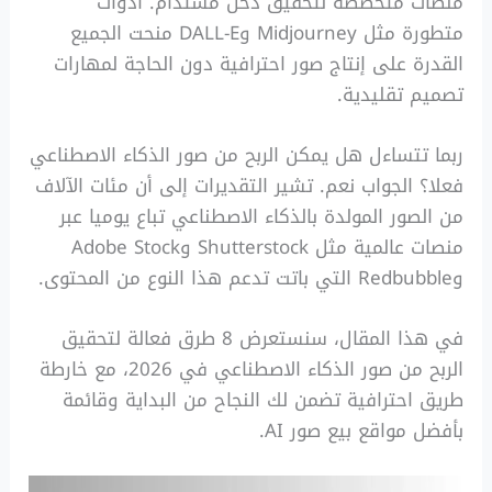
منصات متخصصة لتحقيق دخل مستدام. أدوات
متطورة مثل Midjourney وDALL-E منحت الجميع
القدرة على إنتاج صور احترافية دون الحاجة لمهارات
تصميم تقليدية.
ربما تتساءل هل يمكن الربح من صور الذكاء الاصطناعي
فعلا؟ الجواب نعم. تشير التقديرات إلى أن مئات الآلاف
من الصور المولدة بالذكاء الاصطناعي تباع يوميا عبر
منصات عالمية مثل Shutterstock وAdobe Stock
وRedbubble التي باتت تدعم هذا النوع من المحتوى.
في هذا المقال، سنستعرض 8 طرق فعالة لتحقيق
الربح من صور الذكاء الاصطناعي في 2026، مع خارطة
طريق احترافية تضمن لك النجاح من البداية وقائمة
بأفضل مواقع بيع صور AI.