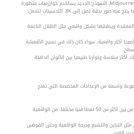
تعد جودة الصور المحسّنة أبرز ما يقدمه Midjourney AI V7. النموذج الجديد يستخدم خوارزميات متطورة
ور بدقة تصل إلى 8K. التحسينات تشمل:
فهم V7 تأثيرات الإضاءة المعقدة ويطبقها بشكل واقعي مثل الظلال الناعمة
أصبحا أكثر واقعية، سواء كان ذلك في نسيج الأقمشة
سطح.
ات أكثر سلاسة وتوازنا طبيعيا بين الألوان الدافئة
اره السابع مجموعة واسعة من الإعدادات المخصصة التي تمنح
أنماط فنية متعددة: يمكن للمستخدمين الاختيار من بين أكثر من 50 نمطا فنيا مختلفا، من الواقعية
 مثل التباين والتشبع ودرجة الواقعية وحتى الفوضى
سير الفني.