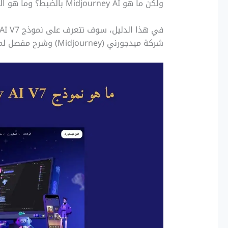
ولكن ما هو Midjourney AI بالضبط؟ وما هو الفرق بين الإصدار السابع V7 والإصدارات السابق V6؟
شركة ميدجورني (Midjourney) وشرح مفصل لمزاياه الجديدة للحصول على نتائج احترافية.