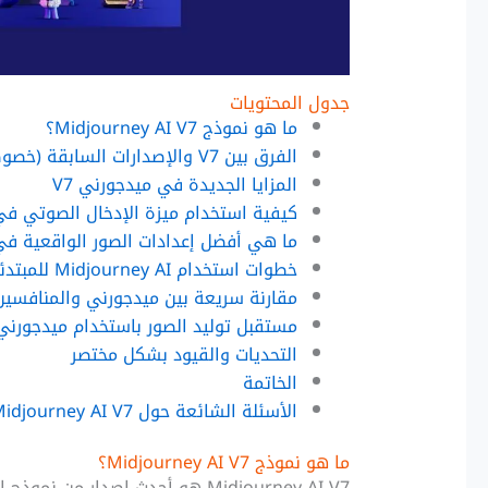
جدول المحتويات
ما هو نموذج Midjourney AI V7؟
الفرق بين V7 والإصدارات السابقة (خصوصا V6)
المزايا الجديدة في ميدجورني V7
كيفية استخدام ميزة الإدخال الصوتي في idjourney V7
ما هي أفضل إعدادات الصور الواقعية فيMidjourney AI V7
خطوات استخدام Midjourney AI للمبتدئين
مقارنة سريعة بين ميدجورني والمنافسين
مستقبل توليد الصور باستخدام ميدجورني
التحديات والقيود بشكل مختصر
الخاتمة
الأسئلة الشائعة حول Midjourney AI V7
ما هو نموذج Midjourney AI V7؟
Midjourney AI V7 هو أحدث إصدار 