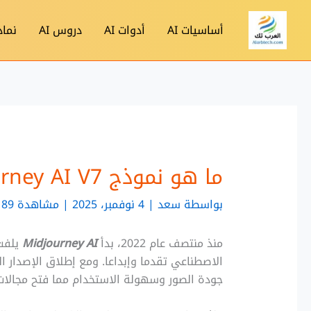
خطي
لى
أساسيات AI
أدوات AI
دروس AI
نماذج
لمحتوى
ما هو نموذج Midjourney AI V7 لتوليد الصور؟
بواسطة
سعد
|
4 نوفمبر، 2025 | مشاهدة 189
منذ منتصف عام 2022، بدأ
Midjourney AI
يلفت 
جودة الصور وسهولة الاستخدام مما فتح مجالات