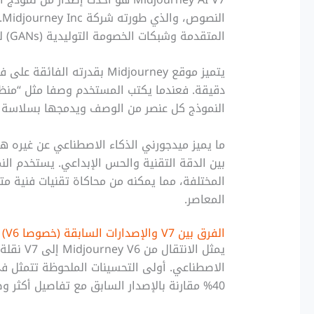
ا
المتقدمة وشبكات الخصومة التوليدية (GANs) لتحويل الأوصاف النصية إلى صور فنية عالية الجودة.
يتميز موقع Midjourney بقدرت
دقيقة. فعندما يكتب المستخدم وصفا مثل “منظر 
النموذج كل عنصر من الوصف ويدمجها بسلاسة لإن
ما يميز ميدجورني الذكاء الاصطناعي عن غيره ه
بين الدقة التقنية والحس الإبداعي. يستخدم الن
المختلفة، مما يمكنه من محاكاة تقنيات فنية م
المعاصر.
الفرق بين V7 والإصدارات السابقة (خصوصا V6)
يمثل الان
40% مقارنة بالإصدار السابق مع تفاصيل أكثر وضوحا وألوان أكثر حيوية.