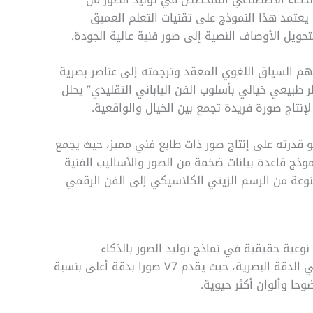
لنصوص، والذي طورته شركة Midjourney Inc. يعتمد هذا النموذج على تقنيات التعلم العميق
ه الفائقة على فهم السياق اللغوي المعقد وترجمته إلى عناصر بصرية
طبيعي خيالي بأسلوب الفن الياباني التقليدي” يحلل
تاج صورة فريدة تجمع بين الخيال والواقعية.
و قدرته على إنتاج صور ذات طابع فني مميز، حيث يجمع
موذج قاعدة بيانات ضخمة من الصور والأساليب الفنية
تنوعة من الرسم الزيتي الكلاسيكي إلى الفن الرقمي
تقال من Midjourney V6 إلى V7 نقلة نوعية حقيقية في نماذج توليد الصور بالذكاء
الاصطناعي. أولى التحسينات الملحوظة تتمثل في الدقة البصرية، حيث يقدم V7 صورا بدقة أعلى بنسبة