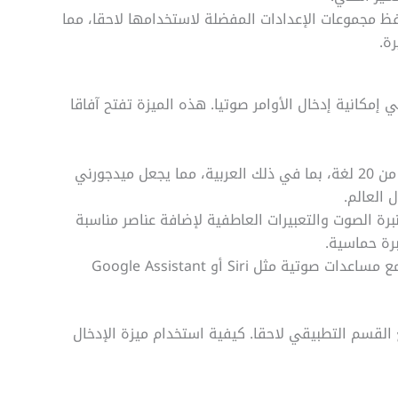
ظ مجموعات الإعدادات المفضلة لاستخدامها لاحقا، مما
ة.
ثر المزايا ثورية في Midjourney AI V7 هي إمكانية إدخال الأوامر صوتيا. هذه الميزة تفتح آفاقا
التعرف على اللغات المتعددة: يدعم النظام أكثر من 20 لغة، بما في ذلك العربية، مما يجعل ميدجورني
العالم.
رة الصوت والتعبيرات العاطفية لإضافة عناصر مناسبة
برة حماسية.
التكامل مع المساعدات الصوتية: إمكانية الربط مع مساعدات صوتية مثل Siri أو Google Assistant
القسم التطبيقي لاحقا. كيفية استخدام ميزة الإدخال