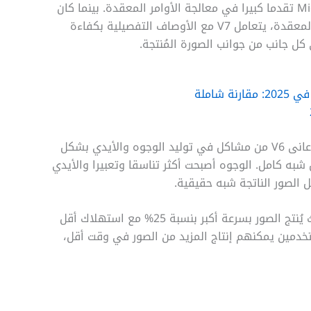
في مجال فهم النصوص، حقق Midjourney AI V7 تقدما كبيرا في معالجة الأوامر المعقدة. بينما كان
V6 يواجه صعوبات في فهم الجمل الطويلة أو المعقدة، يتعامل V7 مع الأوصاف التفصيلية بكفاءة
كل جانب من جوانب الصورة المُنتجة.
شاملة
التحسن الأبرز يكمن في واقعية الصور البشرية. عانى V6 من مشاكل في توليد الوجوه والأيدي بشكل
ت بشكل شبه كامل. الوجوه أصبحت أكثر تناسقا وتعبيرا والأيدي
الصور الناتجة شبه حقيقية.
من ناحية السرعة، يتفوق V7 بشكل ملحوظ، حيث يُنتج الصور بسرعة أكبر بنسبة 25% مع استهلاك أقل
تخدمين يمكنهم إنتاج المزيد من الصور في وقت أقل،