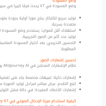
وضع المسودة
وضع المسودة في V7 يحدث فرقا كبيرا في سير العمل الإبداعي:
توليد سريع للأفكار: ينتج صورا أولية بجودة 
متعددة بسرعة.
توليد عدد أكبر من الصور التجريبية.
التحسين التدريجي: بعد اختيار المسودة المناسب
المطلوبة.
تحسين إشعارات الصور
نظام الإشعارات المحسّن في Midjourney AI يوفر تجربة استخدام أكثر سلاسة:
إشعارات ذكية: تنبيهات مخصصة بناء على تفضيل
تتبع التقدم: عرض مباشر لمراحل توليد الصورة م
إشعارات الأخطاء المفيدة: في حالة فشل التوليد
كيفية استخدام ميزة الإدخال الصوتي في Midjourney V7؟