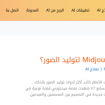
 AI
تطبيقات AI
الربح من AI
المدونة
اتصل بنا
|
نماذج AI
الأنظار كأحد أكثر أدوات توليد الصور بالذكاء
الاصطناعي تقدما وإبداعا. ومع إطلاق الإصدار السابع V7 شهدت منصة ميدجورني قفزة نوعية في
 جديدة في التصميم بين المصممين والمبدعين.