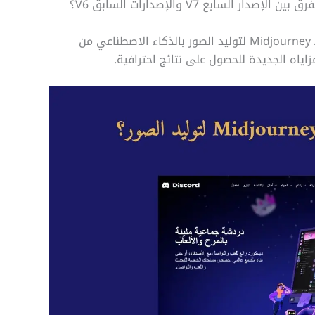
في هذا الدليل، سوف نتعرف على نموذج Midjourney AI V7 لتوليد الصور بالذكاء الاصطناعي من